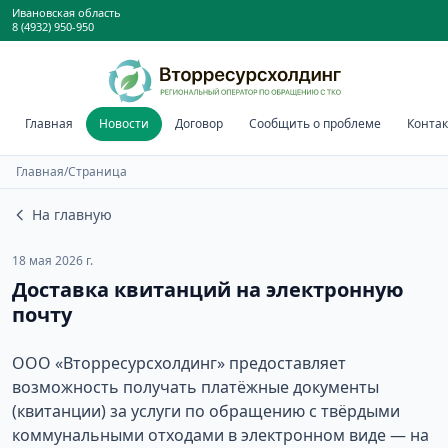
Ивановская область
8 (4932) 950-950
Главная
Новости
Договор
Сообщить о проблеме
Конта
Главная
/
Страница
На главную
18 мая 2026 г.
Доставка квитанций на электронную
почту
ООО «Вторресурсхолдинг» предоставляет
возможность получать платёжные документы
(квитанции) за услуги по обращению с твёрдыми
коммунальными отходами в электронном виде — на